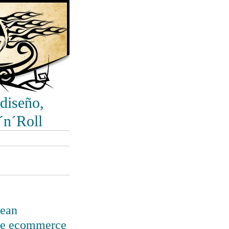
diseño,
´n´Roll
pean
re ecommerce