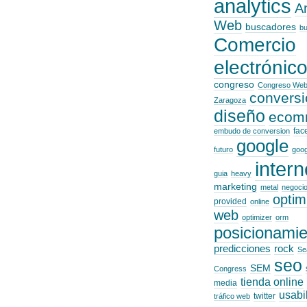
analytics
An
Web
buscadores
b
Comercio
electrónic
congreso
Congreso Web
conversi
Zaragoza
diseño
ecom
fac
embudo de conversion
google
futuro
goog
intern
guia
heavy
marketing
metal
negoci
optim
provided
online
web
optimizer
orm
posicionamie
predicciones
rock
Se
seo
SEM
Congress
tienda online
media
usabi
twitter
tráfico web