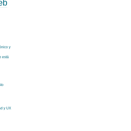
eb
ónico y
 está
sto
ad y UX