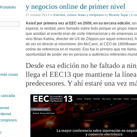
y negocios online de primer nivel
Portafolio
27 octubre 2013
in
Eventos, cursos, ferias y congresos
by
Ricardo Tayar
|
2 c
Asistí por primera vez al EEC en 2009, en su tercera edición
, si
esperar, la verdad, pero llamado sobre todo porque un grupo impo
que asistían al evento eran de corte internacional y de empresas
vino Brian Kalma, director de UX de ZAppos por aquel entonces). 
de ver en directo al mismísimo Jim McCann, el CEO de 1800flowers
online de referencia en el mundo. Eso fue lo primero que me llam
oportunidad de poder ver en persona a auténticos referentes mun
Desde esa edición no he faltado a ni
llega el EEC13 que mantiene la línea
emás cosas
predecesores. Y ahí estaré una vez má
n cascada
ternet
nternet
y congresos
b