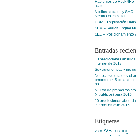
Hablemos de RockNRoll:
actitud
Medios sociales y SMO –
Media Optimization
ORM – Reputación Onli
SEM – Search Engine Ma
SEO – Posicionamiento
Entradas recien
10 predicciones absurda
internet de 2017
Soy autónomo… y me gus
Negocios digitales y el a
emprender: 5 cosas que s
no
Mi lista de propósitos pr
(y públicos) para 2016
10 predicciones abdurda
internet en este 2016
Etiquetas
A/B testing
2008