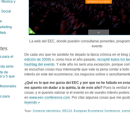
 Música y
 Social
ne
rketing
 Web
La web del EEC, donde pueden consultarse ponentes, programa
evento
tes
De cada vez que he asistido he dejado la típica crónica en el blog
s para el
edición de 2009
) o, como hice el año pasado,
recopilé todos los tw
hashtag del evento
. Y este año no será una excepción, porque com
ta serlo
se escuchan cosas muy interesante que vale la pena contar a todo
rte de
interés en este del ecommerce, los negocios online o sencillamente
í y 5 que
¿Qué es lo que me gusta del EEC y por que no he fallado en esta
ofesionales
me apunto sin dudar a la quinta, la de este año?
Pues la verdad 
cosas, y si quereis valorar si el evento es de vuestro interés podeis
s para
en
www.eec-conference.com
. Por citar algunas cosas que me gus
leyendo »
Tags:
Comercio electrónico
,
EEC13
,
European Ecommerce Conference
,
event