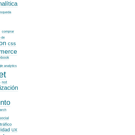
alítica
usqueda
o
comprar
 de
on
css
merce
ebook
le analytics
et
not
o
ización
nto
arch
social
tráfico
lidad
UX