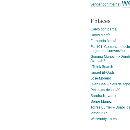
w
vender por internet
Enlaces
Calvo con barba
David Martín
Fernando Maciá
Flat101. Comercio electr
mejora de conversión
Gemma Muñoz – ¿Donde
Avinash?
I Think Search
Ismael El-Qudsi
José Moreno
Juan Leal – Seis de ago
Peliculas de los 80
Sandra Navarro
Señor Muñoz
Torres Burriel – Usabilid
Victor Puig
WebAnalytics.es