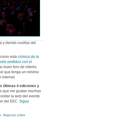
 y demás cosillas del
 (como esta
crónica de la
eets emitidos con el
o buen foro de interés,
 el que tenga un mínimo
 internet.
s últimas 4 ediciones y
es que me gustan muchas
 visitar la web del evento
tan del EEC:
Sigue
o
,
Negocios online