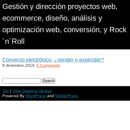
Gestión y dirección proyectos web,
ecommerce, diseño, análisis y
optimización web, conversión, y Rock
´n´Roll
Comercio electrónico, ¿vender o expender?
8 diciembre 2014.
5 Comments
Top
|
View Desktop Version
Powered By
WordPress
and
MobilePress