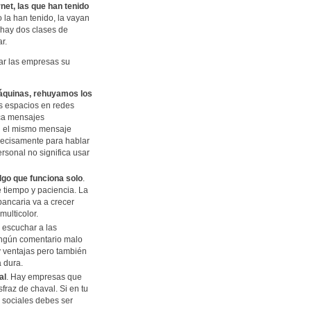
net, las que han tenido
 la han tenido, la vayan
 hay dos clases de
r.
ar las empresas su
áquinas, rehuyamos los
s espacios en redes
ica mensajes
n el mismo mensaje
precisamente para hablar
rsonal no significa usar
lgo que funciona solo
.
e tiempo y paciencia. La
bancaria va a crecer
multicolor.
l escuchar a las
ningún comentario malo
ay ventajas pero también
a dura.
al
. Hay empresas que
raz de chaval. Si en tu
s sociales debes ser