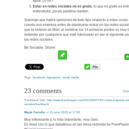
igual, ¿o no?
Estar en redes sociales no es gratis
, lo que es gratis es ent
entendedor, pocas palabras bastan.
Supongo que habrá opiniones de todo tipo respecto a estas cosas
cuenta una empresa antes de plantearse entrar en las redes socia
que la síntesis de Marc al nombrar los 14 primeros puntos es muy 
entender por cualquiera que esté interesado en dar el siguiente pa
las redes sociales.
Be Sociable, Share!
Tags:
facebook
,
reputacion
,
social media
23 comments
Comm
Trackback link:
http://www.ricardotayar.com/2010/06/07/20-cosas-empresa-est
sociales/trackback/
Mayte Carreño
on
11 junio 2010 at 17:03
Muy interesante y, lo más importante, muy claro.
En línea con lo que debatimos en las mesa redonda de PurePlayer