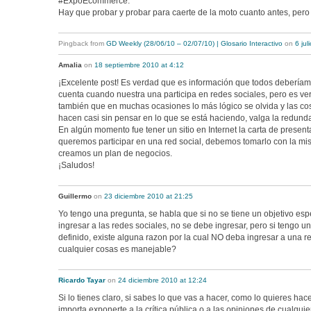
#ExpoEcommerce.
Hay que probar y probar para caerte de la moto cuanto antes, pero
Pingback from
GD Weekly (28/06/10 – 02/07/10) | Glosario Interactivo
on
6 jul
Amalia
on
18 septiembre 2010 at 4:12
¡Excelente post! Es verdad que es información que todos deberíam
cuenta cuando nuestra una participa en redes sociales, pero es ve
también que en muchas ocasiones lo más lógico se olvida y las co
hacen casi sin pensar en lo que se está haciendo, valga la redund
En algún momento fue tener un sitio en Internet la carta de presen
queremos participar en una red social, debemos tomarlo con la mi
creamos un plan de negocios.
¡Saludos!
Guillermo
on
23 diciembre 2010 at 21:25
Yo tengo una pregunta, se habla que si no se tiene un objetivo esp
ingresar a las redes sociales, no se debe ingresar, pero si tengo un
definido, existe alguna razon por la cual NO deba ingresar a una r
cualquier cosas es manejable?
Ricardo Tayar
on
24 diciembre 2010 at 12:24
Si lo tienes claro, si sabes lo que vas a hacer, como lo quieres hace
importa exponerte a la crítica pública o a las opiniones de cualqui