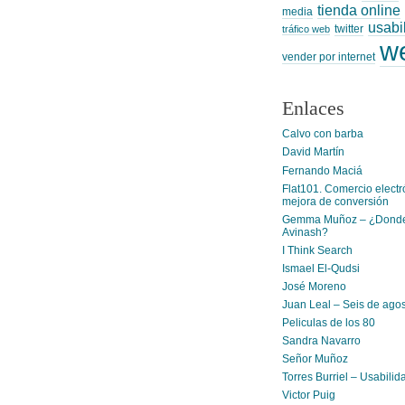
tienda online
media
usabi
twitter
tráfico web
w
vender por internet
Enlaces
Calvo con barba
David Martín
Fernando Maciá
Flat101. Comercio electr
mejora de conversión
Gemma Muñoz – ¿Donde
Avinash?
I Think Search
Ismael El-Qudsi
José Moreno
Juan Leal – Seis de ago
Peliculas de los 80
Sandra Navarro
Señor Muñoz
Torres Burriel – Usabilid
Victor Puig