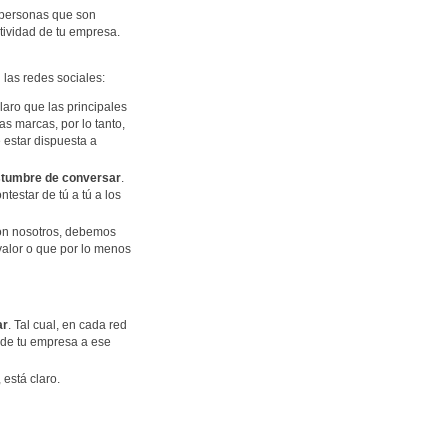
 personas que son
tividad de tu empresa.
 las redes sociales:
claro que las principales
s marcas, por lo tanto,
 estar dispuesta a
stumbre de conversar
.
testar de tú a tú a los
on nosotros, debemos
valor o que por lo menos
ar
. Tal cual, en cada red
a de tu empresa a ese
 está claro.