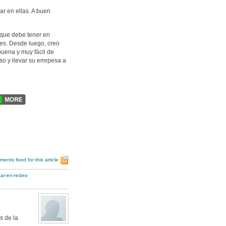
rar en ellas. A buen
 que debe tener en
les. Desde luego, creo
buena y muy fácil de
so y llevar su emrpesa a
ents feed for this article
ar-en-redes-
s de la