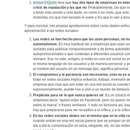
Ismael ElQudsi
dice que
hay dos tipos de empresas en inter
crisis de reputación y las que no
. Probablemente, las que no
a tener más pronto o más tarde, es como ir en moto, que solo
motorista, los que han besado el suelo y los que lo van a besa
Y para concluir, mis propias aportaciones sobre como deben enfoc
aproximación a las redes sociales:
Las redes se han hecho para que las usen personas, no m
automatismos
. Es muy habitual ver a empresas que usan su
sociales para publicar compulsivamente y de forma automát
autopromocionales o que contestan a diferentes usuarios co
siempre. Eso no vale, amigos, si estás en una red social es 
el mismo lenguaje de los usuarios y de manera personal, y pe
el nombre del usuario en un mensaje tipo, significa personal.
El compromiso y la paciencia son necesarios, esto no es a
Estar en redes sociales implica esfuerzo, trabajo, inversión d
empresa que crea que por estar en una red social su cuenta 
exponencialmente, puede irse a vivir a un mundo de fantasía 
Prepárate para oir lo que nunca quieres oir
. Es un clásico e
empresas decir, “quiero estar en Facebook, pero no quiero 
sobre la marca” o frases similares. Y esto no funciona así, h
hay que prepararse para ser receptivo a la crítica, y a la crític
En las redes sociales debes ser el mismo que en la vida re
cuando entran en una red social parece que se pongan un disf
día a día tu comunicación es seria, elegante, etc, en las rede