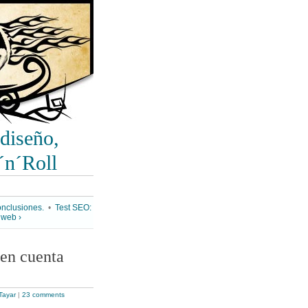
diseño,
´n´Roll
onclusiones.
•
Test SEO:
 web ›
 en cuenta
Tayar
|
23 comments