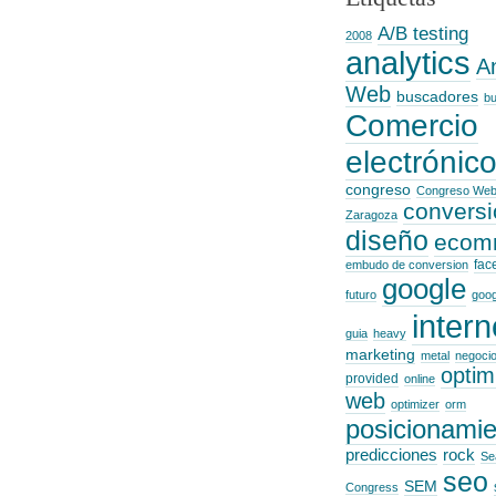
A/B testing
2008
analytics
An
Web
buscadores
b
Comercio
electrónic
congreso
Congreso Web
conversi
Zaragoza
diseño
ecom
fac
embudo de conversion
google
futuro
goog
intern
guia
heavy
marketing
metal
negoci
optim
provided
online
web
optimizer
orm
posicionamie
predicciones
rock
Se
seo
SEM
Congress