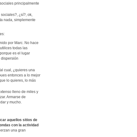
sociales principalmente
sociales?, ¿sí?, ok,
sta nada, simplemente
es:
inido por Marc. No hace
utilices todas las
porque es el lugar
 dispersión
Tal cual, ¿quieres una
 pues entonces a lo mejor
que lo quieres, lo más
extenso lleno de miles y
izar. Armarse de
udar y mucho.
ficar aquellos sitios de
ondas con la actividad
jerzan una gran