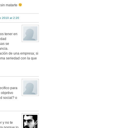
 sin matarte
io 2010 at 2:20
os tener en
rdad
sas se
ancia.
tación de una empresa; si
sma seriedad con la que
ecifico para
 objetivo
ed social? o
r y no te
era porque lo