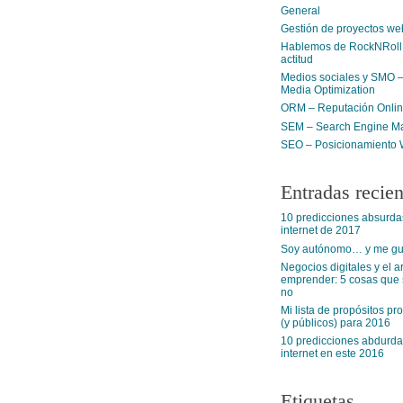
General
Gestión de proyectos we
Hablemos de RockNRoll:
actitud
Medios sociales y SMO –
Media Optimization
ORM – Reputación Onli
SEM – Search Engine Ma
SEO – Posicionamiento
Entradas recien
10 predicciones absurda
internet de 2017
Soy autónomo… y me gus
Negocios digitales y el a
emprender: 5 cosas que s
no
Mi lista de propósitos pr
(y públicos) para 2016
10 predicciones abdurda
internet en este 2016
Etiquetas