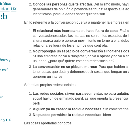
tráfico
Conoce las personas que te afectan
. Del mismo modo, hay
lidad
UX
generadores de opinión o potenciales “hubs” respecto a la ac
eb
Identifícalos, porque debes saber quienes son.
En lo referente a la conversación que va a mantener la empresa en
El relacional más interesante se hace fuera de casa
. Está 
conversaciones sobre las marcas no son en los espacios de la
si una marca quiere generar movimiento en torno a ella, debe
relacionarse fuera de los entornos que controla.
No propongas un espacio de conversación si no tienes co
Si una empresa no va a “mojarse”, no va a opinar y no va a con
ónico y
usuarios, ¿para qué quiere estar en redes sociales?.
La conversación no se pide, se merece
. Para que hablen c
 está
tener cosas que decir y debemos decir cosas que tengan un 
generen un interés.
Sobre las propias redes sociales:
Las redes sociales sirven para segmentar, no para aglutin
sto
social hay un determinado perfil, así que orienta la presenci
perfil.
Alguien ya ha creado la red que necesitas
. Sin comentarios,
No puedes permitirte la red que necesitas
. Idem.
ad y UX
Las cosas aportadas por otros: