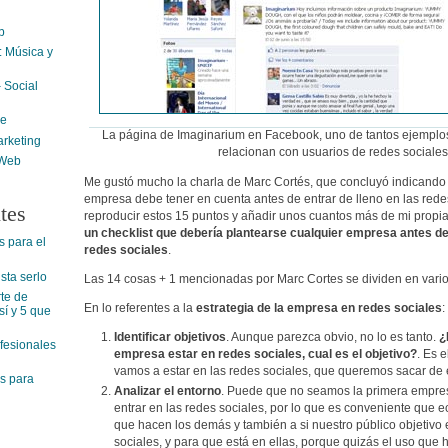
b
 Música y
 Social
ne
La página de Imaginarium en Facebook, uno de tantos ejempl
rketing
relacionan con usuarios de redes sociales
 Web
Me gustó mucho la charla de Marc Cortés, que concluyó indicando
empresa debe tener en cuenta antes de entrar de lleno en las rede
tes
reproducir estos 15 puntos y añadir unos cuantos más de mi propi
un checklist que debería plantearse cualquier empresa antes de 
s para el
redes sociales
.
ta serlo
Las 14 cosas + 1 mencionadas por Marc Cortes se dividen en vario
rte de
En lo referentes a la
estrategia de la empresa en redes sociales
:
í y 5 que
Identificar objetivos
. Aunque parezca obvio, no lo es tanto.
¿
ofesionales
empresa estar en redes sociales, cual es el objetivo?
. Es 
vamos a estar en las redes sociales, que queremos sacar de 
s para
Analizar el entorno
. Puede que no seamos la primera empres
entrar en las redes sociales, por lo que es conveniente que 
que hacen los demás y también a si nuestro público objetivo 
sociales, y para que está en ellas, porque quizás el uso que h