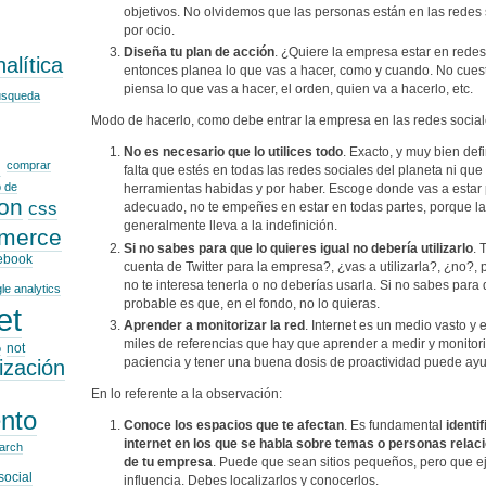
objetivos. No olvidemos que las personas están en las redes 
por ocio.
Diseña tu plan de acción
. ¿Quiere la empresa estar en redes 
alítica
entonces planea lo que vas a hacer, como y cuando. No cue
piensa lo que vas a hacer, el orden, quien va a hacerlo, etc.
usqueda
Modo de hacerlo, como debe entrar la empresa en las redes social
o
No es necesario que lo utilices todo
. Exacto, y muy bien def
comprar
falta que estés en todas las redes sociales del planeta ni que 
 de
herramientas habidas y por haber. Escoge donde vas a estar 
on
css
adecuado, no te empeñes en estar en todas partes, porque la
generalmente lleva a la indefinición.
merce
Si no sabes para que lo quieres igual no debería utilizarlo
. 
ebook
cuenta de Twitter para la empresa?, ¿vas a utilizarla?, ¿no?,
no te interesa tenerla o no deberías usarla. Si no sabes para 
le analytics
probable es que, en el fondo, no lo quieras.
et
Aprender a monitorizar la red
. Internet es un medio vasto y 
miles de referencias que hay que aprender a medir y monitor
not
o
paciencia y tener una buena dosis de proactividad puede ay
ización
En lo referente a la observación:
nto
Conoce los espacios que te afectan
. Es fundamental
identi
internet en los que se habla sobre temas o personas relaci
arch
de tu empresa
. Puede que sean sitios pequeños, pero que e
social
influencia. Debes localizarlos y conocerlos.