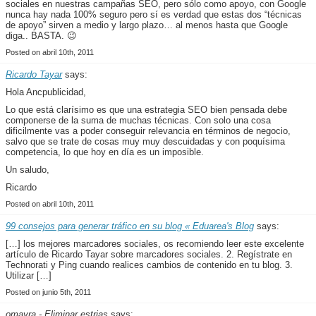
sociales en nuestras campañas SEO, pero sólo como apoyo, con Google
nunca hay nada 100% seguro pero sí es verdad que estas dos “técnicas
de apoyo” sirven a medio y largo plazo… al menos hasta que Google
diga.. BASTA. 😉
Posted on abril 10th, 2011
Ricardo Tayar
says:
Hola Ancpublicidad,
Lo que está clarísimo es que una estrategia SEO bien pensada debe
componerse de la suma de muchas técnicas. Con solo una cosa
dificilmente vas a poder conseguir relevancia en términos de negocio,
salvo que se trate de cosas muy muy descuidadas y con poquísima
competencia, lo que hoy en día es un imposible.
Un saludo,
Ricardo
Posted on abril 10th, 2011
99 consejos para generar tráfico en su blog « Eduarea's Blog
says:
[…] los mejores marcadores sociales, os recomiendo leer este excelente
artículo de Ricardo Tayar sobre marcadores sociales. 2. Regístrate en
Technorati y Ping cuando realices cambios de contenido en tu blog. 3.
Utilizar […]
Posted on junio 5th, 2011
omayra - Eliminar estrias
says: