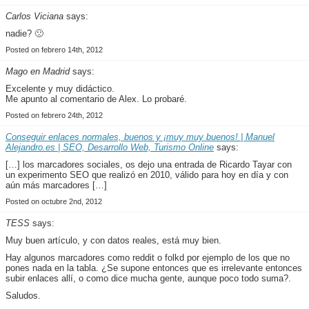
Carlos Viciana
says:
nadie? 🙁
Posted on febrero 14th, 2012
Mago en Madrid
says:
Excelente y muy didáctico.
Me apunto al comentario de Alex. Lo probaré.
Posted on febrero 24th, 2012
Conseguir enlaces normales, buenos y ¡muy muy buenos! | Manuel
Alejandro.es | SEO, Desarrollo Web, Turismo Online
says:
[…] los marcadores sociales, os dejo una entrada de Ricardo Tayar con
un experimento SEO que realizó en 2010, válido para hoy en día y con
aún más marcadores […]
Posted on octubre 2nd, 2012
TESS
says:
Muy buen artículo, y con datos reales, está muy bien.
Hay algunos marcadores como reddit o folkd por ejemplo de los que no
pones nada en la tabla. ¿Se supone entonces que es irrelevante entonces
subir enlaces allí, o como dice mucha gente, aunque poco todo suma?.
Saludos.