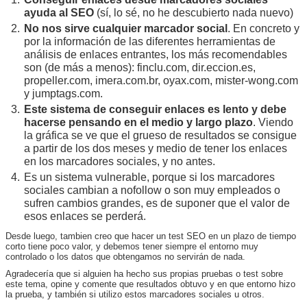
ayuda al SEO
(sí, lo sé, no he descubierto nada nuevo)
No nos sirve cualquier marcador social
. En concreto y
por la información de las diferentes herramientas de
análisis de enlaces entrantes, los más recomendables
son (de más a menos): finclu.com, dir.eccion.es,
propeller.com, imera.com.br, oyax.com, mister-wong.com
y jumptags.com.
Este sistema de conseguir enlaces es lento y debe
hacerse pensando en el medio y largo plazo
. Viendo
la gráfica se ve que el grueso de resultados se consigue
a partir de los dos meses y medio de tener los enlaces
en los marcadores sociales, y no antes.
Es un sistema vulnerable, porque si los marcadores
sociales cambian a nofollow o son muy empleados o
sufren cambios grandes, es de suponer que el valor de
esos enlaces se perderá.
Desde luego, tambien creo que hacer un test SEO en un plazo de tiempo
corto tiene poco valor, y debemos tener siempre el entorno muy
controlado o los datos que obtengamos no servirán de nada.
Agradecería que si alguien ha hecho sus propias pruebas o test sobre
este tema, opine y comente que resultados obtuvo y en que entorno hizo
la prueba, y también si utilizo estos marcadores sociales u otros.