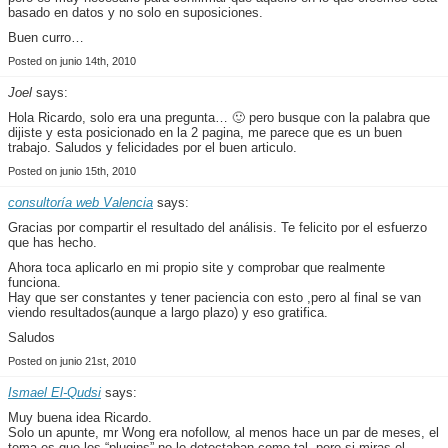
basado en datos y no solo en suposiciones.
Buen curro…
Posted on junio 14th, 2010
Joel
says:
Hola Ricardo, solo era una pregunta… 🙂 pero busque con la palabra que
dijiste y esta posicionado en la 2 pagina, me parece que es un buen
trabajo. Saludos y felicidades por el buen articulo.
Posted on junio 15th, 2010
consultoría web Valencia
says:
Gracias por compartir el resultado del análisis. Te felicito por el esfuerzo
que has hecho.
Ahora toca aplicarlo en mi propio site y comprobar que realmente
funciona.
Hay que ser constantes y tener paciencia con esto ,pero al final se van
viendo resultados(aunque a largo plazo) y eso gratifica.
Saludos
Posted on junio 21st, 2010
Ismael El-Qudsi
says:
Muy buena idea Ricardo.
Solo un apunte, mr Wong era nofollow, al menos hace un par de meses, el
tema es que los “plugins” no lo detectaban como tal, pero si miras el