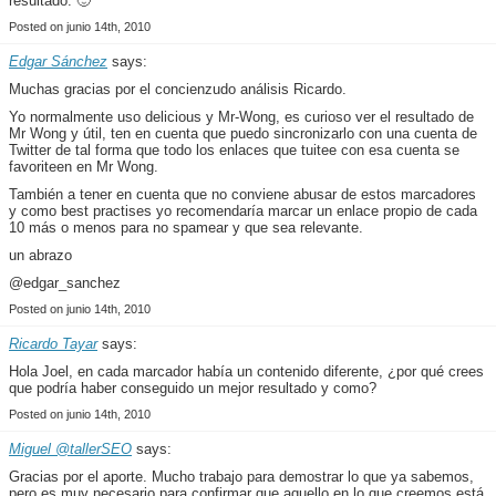
resultado. 🙂
Posted on junio 14th, 2010
Edgar Sánchez
says:
Muchas gracias por el concienzudo análisis Ricardo.
Yo normalmente uso delicious y Mr-Wong, es curioso ver el resultado de
Mr Wong y útil, ten en cuenta que puedo sincronizarlo con una cuenta de
Twitter de tal forma que todo los enlaces que tuitee con esa cuenta se
favoriteen en Mr Wong.
También a tener en cuenta que no conviene abusar de estos marcadores
y como best practises yo recomendaría marcar un enlace propio de cada
10 más o menos para no spamear y que sea relevante.
un abrazo
@edgar_sanchez
Posted on junio 14th, 2010
Ricardo Tayar
says:
Hola Joel, en cada marcador había un contenido diferente, ¿por qué crees
que podría haber conseguido un mejor resultado y como?
Posted on junio 14th, 2010
Miguel @tallerSEO
says:
Gracias por el aporte. Mucho trabajo para demostrar lo que ya sabemos,
pero es muy necesario para confirmar que aquello en lo que creemos está