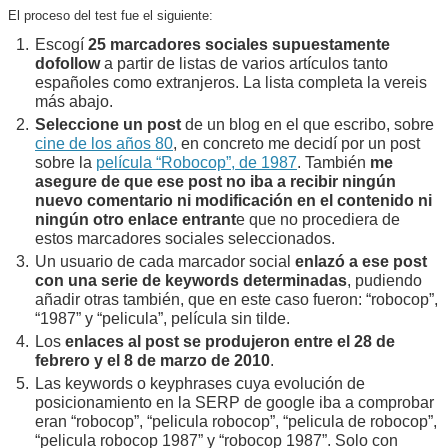
El proceso del test fue el siguiente:
Escogí
25 marcadores sociales supuestamente
dofollow
a partir de listas de varios artículos tanto
españoles como extranjeros. La lista completa la vereis
más abajo.
Seleccione un post
de un blog en el que escribo, sobre
cine de los años 80
, en concreto me decidí por un post
sobre la
película “Robocop”, de 1987
. También
me
asegure de que ese post no iba a recibir ningún
nuevo comentario ni modificación en el contenido ni
ningún otro enlace entrant
e que no procediera de
estos marcadores sociales seleccionados.
Un usuario de cada marcador social
enlazó a ese post
con una serie de keywords determinadas
, pudiendo
añadir otras también, que en este caso fueron: “robocop”,
“1987” y “pelicula”, película sin tilde.
Los
enlaces al post se produjeron entre el 28 de
febrero y el 8 de marzo de 2010
.
Las keywords o keyphrases cuya evolución de
posicionamiento en la SERP de google iba a comprobar
eran “robocop”, “pelicula robocop”, “pelicula de robocop”,
“pelicula robocop 1987” y “robocop 1987”. Solo con