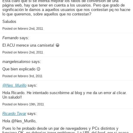
Está claro que si se intenta mejorar los ratios de conversión de una
página web, hay que tener en cuenta a los usuarios. Pero que grado de
significación le damos a aquellos usuarios que nos contestan pq no hacne
lo que queremos, sobre aquellos que no contestan?
Saludos
Posted on febrero 2nd, 2011
Fernando
says:
El ACU merece una camiseta! 😀
Posted on febrero 2nd, 2011
mangelesalonso
says:
Que bien explicado 😉
Posted on febrero 3rd, 2011
@Nes_Murillo
says:
Hola Ricardo. He intentado suscribirme al blog y me da un error al clicar.
Un saludo!!
Posted on febrero 19th, 2011
Ricardo Tayar
says:
Hola @Nes_Murillo,
Pues lo he probado desde un par de navegadores y PCs distintos y
funciona OK, no deberías tener problemas. La URL del feed, por si acaso,