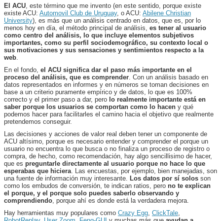
El ACU
, este término que me invento (en este sentido, porque existe
existe ACU:
Automovil Club de Uruguay
, o ACU:
Abilene Christian
University
), es más que un análisis centrado en datos, que es, por lo
menos hoy en día, el método principal de análisis,
es tener al usuario
como centro del análisis, lo que incluye elementos subjetivos
importantes, como su perfil sociodemográfico, su contexto local o
sus motivaciones y sus sensaciones y sentimientos respecto a la
web
.
En el fondo,
el ACU significa dar el paso más importante en el
proceso del análisis, que es comprender
. Con un análisis basado en
datos representados en informes y en números se toman decisiones en
base a un criterio puramente empírico y de datos, lo que es 100%
correcto y el primer paso a dar, pero
lo realmente importante está en
saber porque los usuarios se comportan como lo hacen
y qué
podemos hacer para facilitarles el camino hacia el objetivo que realmente
pretendemos conseguir.
Las decisiones y acciones de valor real deben tener un componente de
ACU altísimo, porque es necesario entender y comprender el porque un
usuario no encuentra lo que busca o no finaliza un proceso de registro o
compra, de hecho, como recomendación, hay algo sencillisimo de hacer,
que es
preguntarle directamente al usuario porque no hace lo que
esperabas que hiciera
. Las encuestas, por ejemplo, bien manejadas, son
una fuente de información muy interesante.
Los datos por sí solos
son
como los embudos de conversión, te indican ratios, pero
no te explican
el porque, y el porque solo puedes saberlo observando y
comprendiendo
, porque ahí es donde está la verdadera mejora.
Hay herramientas muy populares como
Crazy Egg
,
ClickTale
,
RobotReplay
,
User Zoom
,
Feng-GUI
y muchas más que
ayudan a