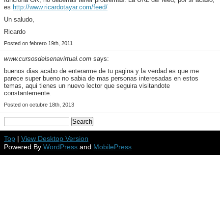
es
http://www.ricardotayar.com/feed/
Un saludo,
Ricardo
Posted on febrero 19th, 2011
www.cursosdelsenavirtual.com
says:
buenos dias acabo de enterarme de tu pagina y la verdad es que me
parece super bueno no sabia de mas personas interesadas en estos
temas, aqui tienes un nuevo lector que seguira visitandote
constantemente.
Posted on octubre 18th, 2013
Top
|
View Desktop Version
Powered By
WordPress
and
MobilePress