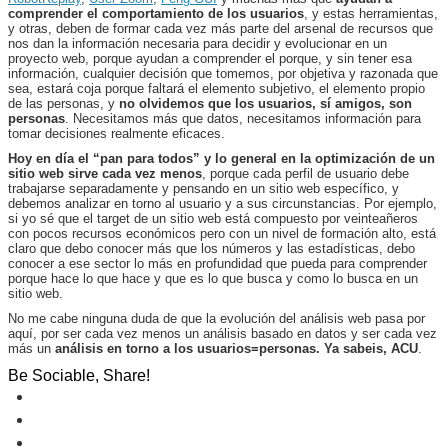
comprender el comportamiento de los usuarios
, y estas herramientas,
y otras, deben de formar cada vez más parte del arsenal de recursos que
nos dan la información necesaria para decidir y evolucionar en un
proyecto web, porque ayudan a comprender el porque, y sin tener esa
información, cualquier decisión que tomemos, por objetiva y razonada que
sea, estará coja porque faltará el elemento subjetivo, el elemento propio
de las personas, y
no olvidemos que los usuarios, sí amigos, son
personas
. Necesitamos más que datos, necesitamos información para
tomar decisiones realmente eficaces.
Hoy en día el “pan para todos” y lo general en la optimización de un
sitio web sirve cada vez menos
, porque cada perfil de usuario debe
trabajarse separadamente y pensando en un sitio web específico, y
debemos analizar en torno al usuario y a sus circunstancias. Por ejemplo,
si yo sé que el target de un sitio web está compuesto por veinteañeros
con pocos recursos económicos pero con un nivel de formación alto, está
claro que debo conocer más que los números y las estadísticas, debo
conocer a ese sector lo más en profundidad que pueda para comprender
porque hace lo que hace y que es lo que busca y como lo busca en un
sitio web.
No me cabe ninguna duda de que la evolución del análisis web pasa por
aquí, por ser cada vez menos un análisis basado en datos y ser cada vez
más un
análisis en torno a los usuarios=personas. Ya sabeis, ACU
.
Be Sociable, Share!